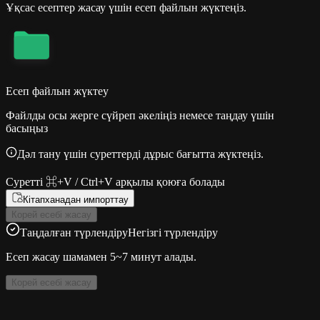
Ұқсас есептер жасау үшін есеп файлын жүктеңіз.
Есеп файлын жүктеу
Файлды осы жерге сүйреп әкеліңіз немесе таңдау үшін
басыңыз
Дәл тану үшін суреттерді дұрыс бағытта жүктеңіз.
Суретті ⌘+V / Ctrl+V арқылы қоюға болады
Кітапханадан импорттау
Корей есебі жасау
Таңдалған түрлендіру
Негізгі түрлендіру
Есеп жасау шамамен 5~7 минут алады.
Корей есебі жасау