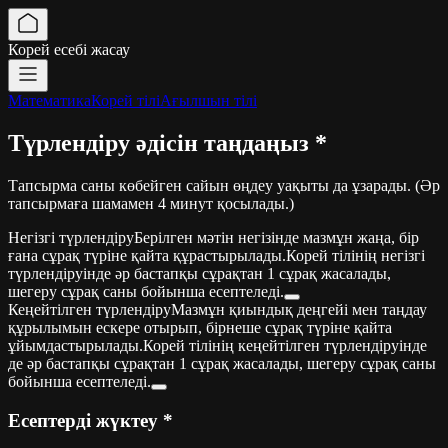
Корей есебі жасау
Математика
Корей тілі
Ағылшын тілі
Түрлендіру әдісін таңдаңыз
*
Тапсырма саны көбейген сайын өңдеу уақыты да ұзарады. (Әр
тапсырмаға шамамен 4 минут қосылады.)
Негізгі түрлендіру
Берілген мәтін негізінде мазмұн жаңа, бір
ғана сұрақ түріне қайта құрастырылады.
Корей тілінің негізгі
түрлендіруінде әр бастапқы сұрақтан 1 сұрақ жасалады,
шегеру сұрақ саны бойынша есептеледі.
Кеңейтілген түрлендіру
Мазмұн қиындық деңгейі мен таңдау
құрылымын ескере отырып, бірнеше сұрақ түріне қайта
ұйымдастырылады.
Корей тілінің кеңейтілген түрлендіруінде
де әр бастапқы сұрақтан 1 сұрақ жасалады, шегеру сұрақ саны
бойынша есептеледі.
Есептерді жүктеу
*