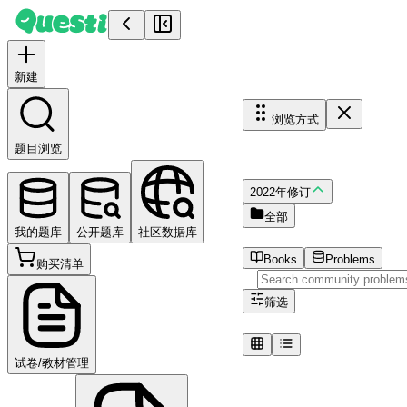
Community DB
Copy problems shared by othe
新建
浏览方式
题目浏览
课程
2022年修订
全部
我的题库
公开题库
社区数据库
没有课程体系数据。
Books
Problems
购买清单
筛选
试卷/教材管理