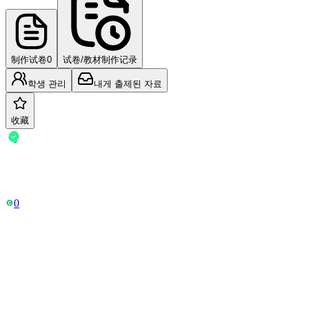
No community problems yet
You can register problems 
制作试卷
0
试卷/教材制作记录
학생 관리
내게 출제된 자료
收藏
-
正在使用Free套餐
0