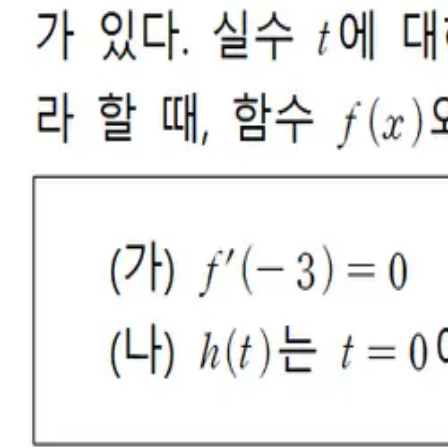
0
0
퀘스티
2025.12.15
[숫자변형] 진산과학고 1학년 2학기 기말고사 서술형 12번
파트 : 미적분2 변형방식 : 숫자변형
4
1