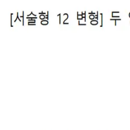
Orqaga
Muammoli bozor
Tizimga kirish
Masala ulashish
Murakkab savollar
고난도 변형 문제를 공유하고 다운로드하세요.
Yuklash muammosi
Barcha muammolar
5
Jaden
Jaden
2025.12.19
2025.12.
수2 킬러 (고급변형)
수2 킬러 문제 
퀘스티 고급변형/퀘스티 문항검토완/수검토완
퀘스티 고급변형/퀘스티 
13
3