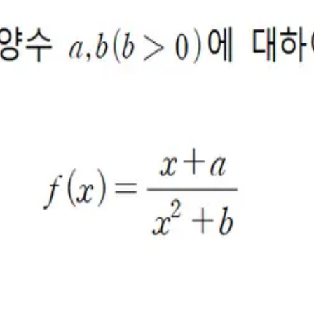
Jaden
19
2025.12.18
(고급변형)
26학년도 수능 22번 변형 (고급 변형)
202
문항검토완/수검토완
퀘스티 문제변형/ 퀘스티 문항검토 / 수검완
퀘스티 
3