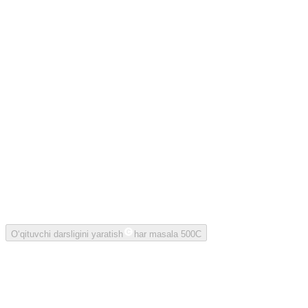
O‘quvchilarga tushuntirish maslahatlari
Ko‘p uchraydigan xatolar va darsda aytiladigan nuqtalarni yaratadi.
Taxminiy vaqt
Har bir masalani yechish va tushuntirish uchun taxminiy daqiqani
ko‘rsatadi.
O‘qituvchi darsligini PDF sifatida yuklab olish mumkin.
Yaratish tugagach, har bir muvaffaqiyatli masala uchun 500
kredit yechiladi.
O‘qituvchi darsligini yaratish
har masala 500C