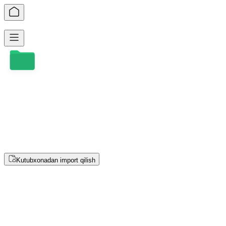
O‘qituvchi darsligini yaratish
O‘qituvchi qo‘llanmasi uchun sahifalarni yuklang
Fayllarni bu yerga sudrab tashlang yoki tanlash uchun bosing
Aniq tanib olish uchun rasmlarni to‘g‘ri yo‘nalishda yuklang.
Rasmni ⌘+V / Ctrl+V bilan joylashtirish mumkin
Kutubxonadan import qilish
Bosqichma-bosqich o‘qituvchi yechimi
Yechimni o‘quvchilarga asta-sekin beriladigan maslahat
bosqichlariga ajratadi.