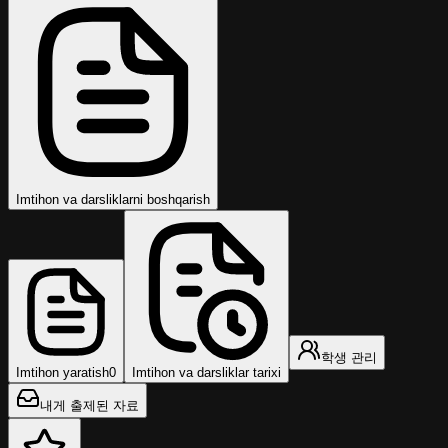
Imtihon va darsliklarni boshqarish
학생 관리
Imtihon yaratish
0
Imtihon va darsliklar tarixi
내게 출제된 자료