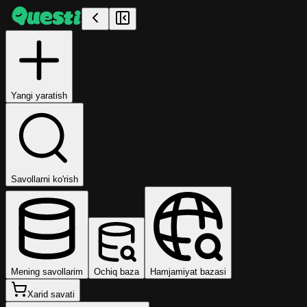
Yangi yaratish
Savollarni ko'rish
Mening savollarim
Ochiq baza
Hamjamiyat bazasi
Xarid savati