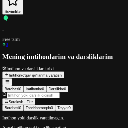
Sevimlilar
-
Free tarifi
0
Mening imtihonlarim va darsliklarim
Imtihon va darsliklar tarixi
Imtihon/o'quv qo'llanma yaratish
Barchasi
0
Imtihonlar
0
Darsliklar
0
Saralash · Filtr
Barchasi
0
Tahrirlanmoqda
0
Tayyor
0
Imtihon yoki darslik yaratilmagan.
Avval imtihon yoki darslik yarating.