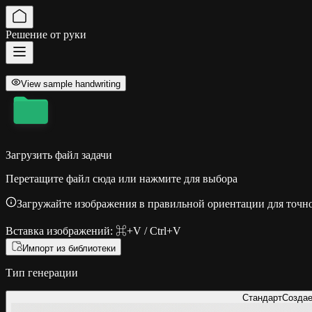
Решение от руки
View sample handwriting
Загрузить файл задачи
Перетащите файл сюда или нажмите для выбора
Загружайте изображения в правильной ориентации для точно
Вставка изображений: ⌘+V / Ctrl+V
Импорт из библиотеки
Тип генерации
Стандарт
Создае