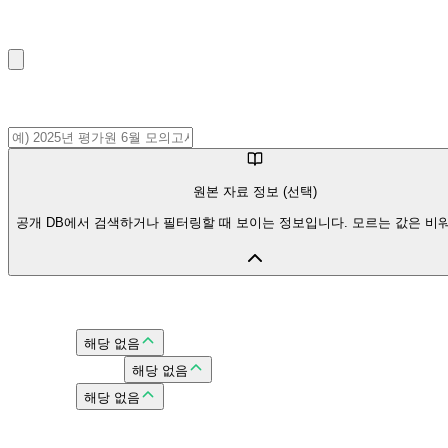
⌘+V / Ctrl+V로 이미지 붙여넣기 가능
제목 (선택)
원본 자료 정보 (선택)
공개 DB에서 검색하거나 필터링할 때 보이는 정보입니다. 모르는 값은 비
자료 구분
자료 유형
해당 없음
시행기관/출판사
해당 없음
시행 연도
해당 없음
학교/지역