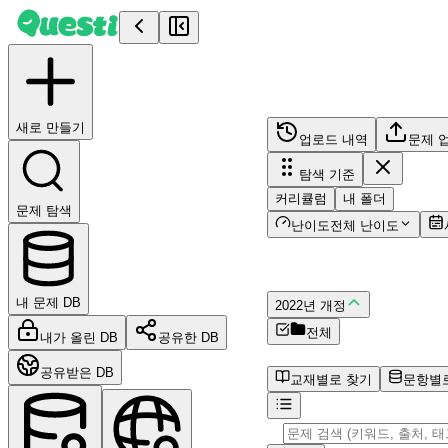
Questi - AI 문제 풀이 | 대학 전공 서적 솔루션 | PDF 질문 
나만의 DB
원본 문제를 업로드하고,
새로 만들기
업로드 내역
문제 
탐색 기준
커리큘럼
내 폴더
문제 탐색
난이도
전체 난이도
교육 과정
내 문제 DB
2022년 개정
전체
내가 올린 DB
공유한 DB
커리큘럼 데이터가 없습니
공유받은 DB
교재별로 찾기
문항별