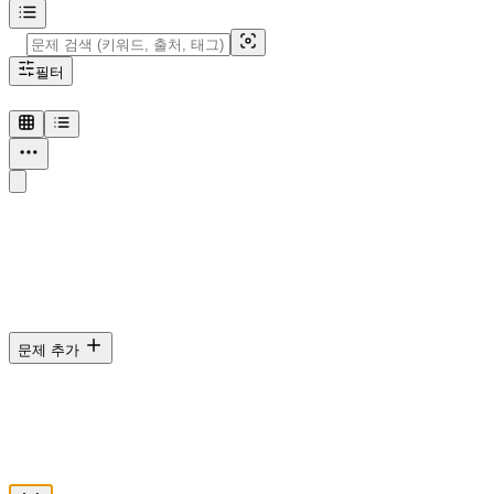
필터
조건에 맞는 문항이 없습니다
폴더·탭·검색 조건을 바꿔 보거나, 새 DB를 만들어 보세요.
문제 추가
파일 업로드
DB화할 문제 파일을 업로드해 주세요.