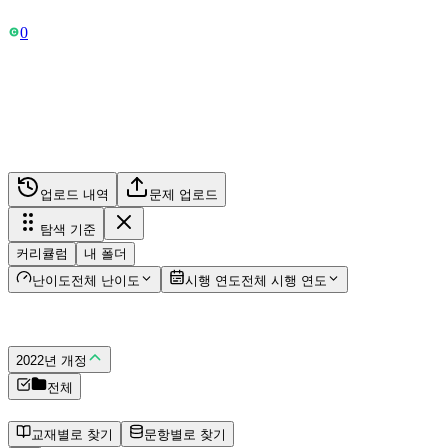
Free 요금제 이용 중
0
나만의 DB
원본 문제를 업로드하고, 유사 문제를 생성하여 나만의 문제
세트를 관리해보세요.
업로드 내역
문제 업로드
탐색 기준
커리큘럼
내 폴더
난이도
전체 난이도
시행 연도
전체 시행 연도
교육 과정
2022년 개정
전체
커리큘럼 데이터가 없습니다.
교재별로 찾기
문항별로 찾기