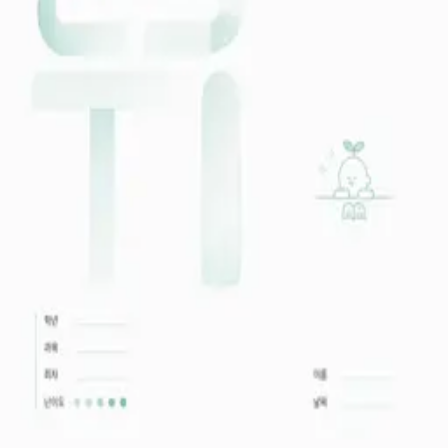
학생 관리
시험지 제작
0
시험지/교재 이력
내게 출제된 자료
즐겨찾기
-
Free 요금제 이용 중
0
임시저장
/
제목 없음