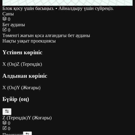
Блок қосу үшін басыңыз. • Айналдыру үшін сүйреңіз.
Саны
0
Бет ауданы
0
Төменгі жағын қоса алғандағы бет ауданы
Нақты уақыт проекциясы
Үстінен көрініс
X (Оң)
Z (Тереңдік)
Алдынан көрініс
X (Оң)
Y (Жоғары)
Бүйір (оң)
Z (Тереңдік)
Y (Жоғары)
0
0
Проекция