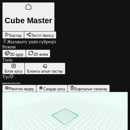
Cube Master
Бастау
Тестті бөлісу
Жылжыту үшін сүйреңіз
Режим
3D құру
2D жоба
Tools
Блок қосу
Блокты алып тастау
Түс
Рентген өшіру
Сандар қосу
Барлығын тазалау