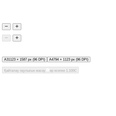
Әр кезеңде танылған негізгі есептердің әрқайсысы ретімен жек
Барлығы 1 есеп
Негізгі түрлендіру
Тек сандарды өзгерту арқылы есептер жасай
1
Кеңейтілген түрлендіру
Қиындық пен трендтерді ескере отырып,
0
A3 / A4
A3
1123 × 1587 px (96 DPI)
A4
794 × 1123 px (96 DPI)
* HWP, HWPX, DOCX және PDF жүктеу қолжетімді.
* Жасау ая
Қайталау оқулығын жасау
әр есепке 1,100C