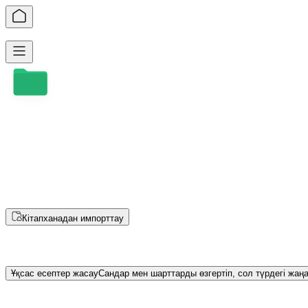
Қайталау оқулығын жасау
Кітап беттерінің файлын жүктеу
Файлды осы жерге сүйреп әкеліңіз немесе таңдау үшін басыңыз
Дәл тану үшін суреттерді дұрыс бағытта жүктеңіз.
Суретті ⌘+V / Ctrl+V арқылы қоюға болады
Кітапханадан импорттау
Есеп жасау режимі
Ұқсас есептер жасау
Сандар мен шарттарды өзгертіп, сол түрдегі жаң
Оқу құралы нұсқаларының кезеңдері