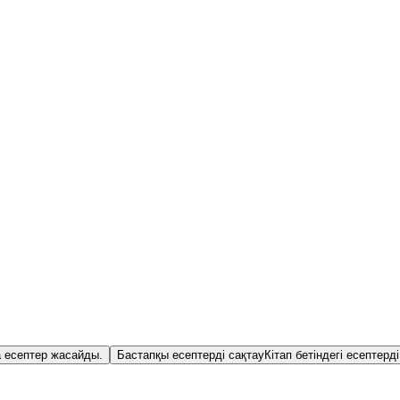
а есептер жасайды.
Бастапқы есептерді сақтау
Кітап бетіндегі есептерді