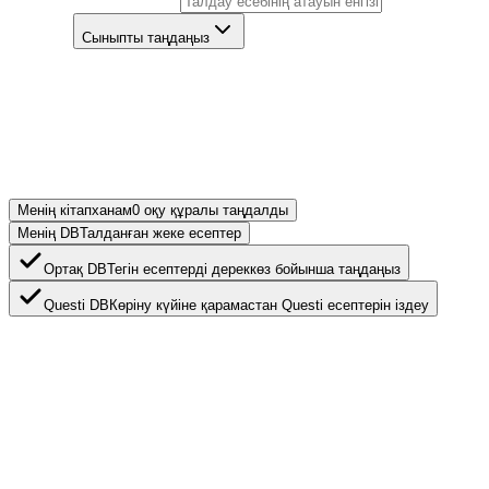
Талдау есебінің атауы
*
Сынып
*
Сыныпты таңдаңыз
2
Салыстыру көздерін таңдаңыз
*
Бір немесе бірнеше дереккөзді таңдаңыз. Тек таңдалған ауқым
ізделеді.
Менің кітапханам
0 оқу құралы таңдалды
Менің DB
Талданған жеке есептер
Ортақ DB
Тегін есептерді дереккөз бойынша таңдаңыз
Questi DB
Көріну күйіне қарамастан Questi есептерін іздеу
Нақты ізделетін дереккөздер
Ұқсас есеп үміткерлері тек төменде көрсетілген
дереккөздерден ізделеді. Өшірілген дереккөздер ізделмейді.
Ортақ DB
Questi DB
Менің DB өшірулі, сондықтан жеке есептеріңіз ізделмейді