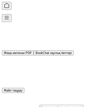
Емтихан ұқсастығын талдау
Емтихан парағының ұқсастық талдауы
1
Талданатын емтиханды таңдаңыз
Енгізу тәсілі
Жаңа емтихан PDF
BookChat оқулық беттері
Емтихан суреттері/PDF
*
Емтихан суреттерін немесе PDF файлын жүктеңіз
Суреттер бірден қосылады, ал PDF үшін алдын ала қараудан
қажетті беттерді таңдауға болады.
Файл таңдау
Таңдалған беттер: 0