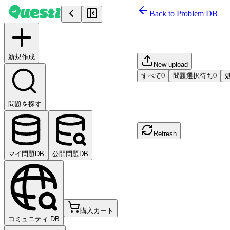
Back to Problem DB
Problem Upload 
新規作成
New upload
すべて
0
問題選択待ち
0
問題を探す
Could not load upload histor
Refresh
マイ問題DB
公開問題DB
購入カート
コミュニティ DB