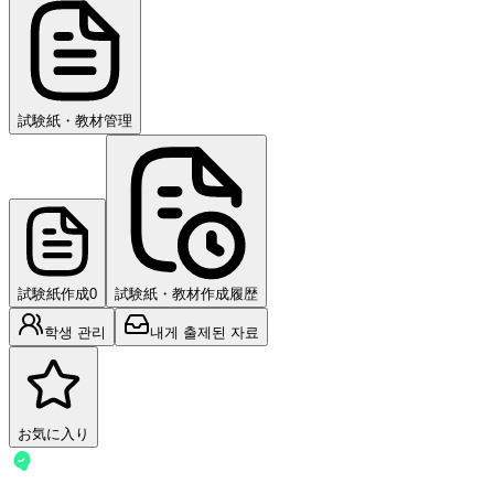
試験紙・教材管理
試験紙作成
0
試験紙・教材作成履歴
학생 관리
내게 출제된 자료
お気に入り