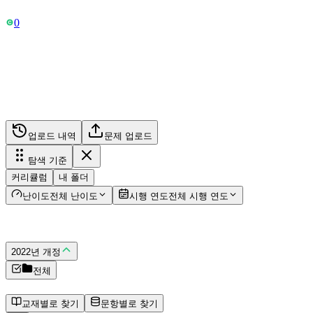
Free 요금제 이용 중
0
나만의 DB
원본 문제를 업로드하고, 유사 문제를 생성하여 나만의 문제
세트를 관리해보세요.
업로드 내역
문제 업로드
탐색 기준
커리큘럼
내 폴더
난이도
전체 난이도
시행 연도
전체 시행 연도
교육 과정
2022년 개정
전체
커리큘럼 데이터가 없습니다.
교재별로 찾기
문항별로 찾기