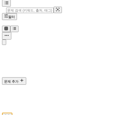
필터
조건에 맞는 문항이 없습니다
폴더·탭·검색 조건을 바꿔 보거나, 새 DB를 만들어 보세요.
문제 추가
파일 업로드
DB화할 문제 파일을 업로드해 주세요.