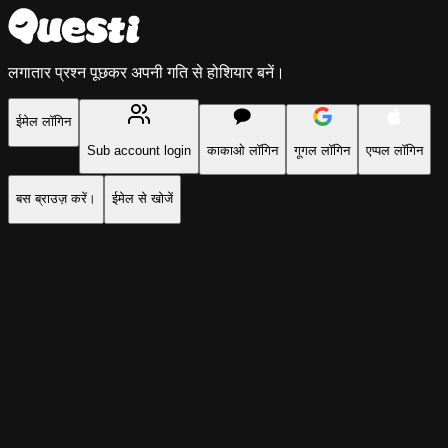
Questi - AI प्रॉब्लम सॉल्वर | कॉलेज की किताबों के समाधान | PDF प्रश्न उत
लगातार प्रश्न पूछकर अपनी गति से होशियार बनें।
ईमेल लॉगिन
Sub account login
काकाओ लॉगिन
गूगल लॉगिन
एप्पल लॉगिन
बस ब्राउज़ करें।
ईमेल से खोजें