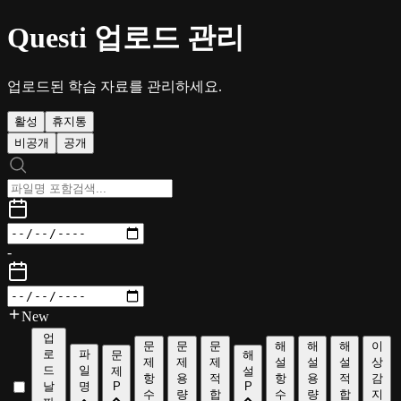
Questi 업로드 관리
업로드된 학습 자료를 관리하세요.
활성
휴지통
비공개
공개
-
New
업
문
문
문
해
해
해
이
로
파
문
해
제
제
제
설
설
설
상
드
일
제
설
항
용
적
항
용
적
감
날
명
P
P
수
량
합
수
량
합
지