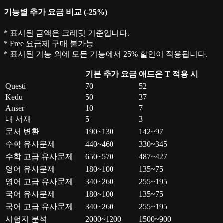
기능별 추가 요금 비교 (-25%)
* 표시된 금액은 크레딧 기준입니다.
* Free 요금제 구매 불가능
* 표시된 기능 외에 모든 기능에서 25% 할인이 적용됩니다.
기본 추가 요금
애드온 T 적용 시
Questi
70
52
Kedu
50
37
Anser
10
7
내 서재
5
3
문서 변환
190~130
142~97
수학 유사문제
440~460
330~345
수학 고급 유사문제
650~570
487~427
영어 유사문제
180~100
135~75
영어 고급 유사문제
340~260
255~195
국어 유사문제
180~100
135~75
국어 고급 유사문제
340~260
255~195
시험지 분석
2000~1200
1500~900